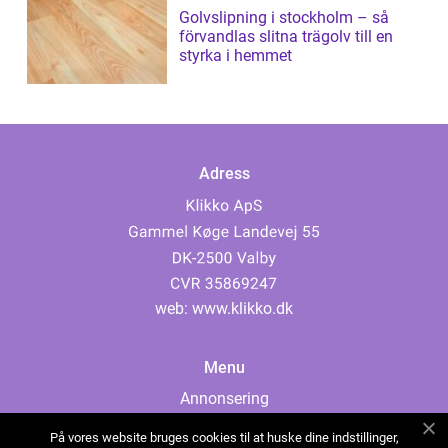
Golvslipning i stockholm – så
förvandlas slitna trägolv till en
styrka i hemmet
Adress
web:
www.klikko.dk
Menu
Annonsering
Om oss
På vores website bruges cookies til at huske dine indstillinger,