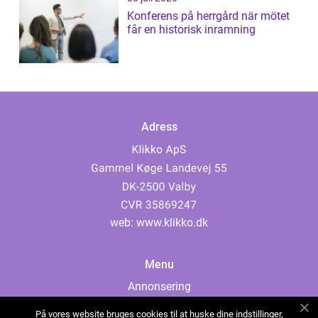
Konferens på herrgård när mötet
får en historisk inramning
Adress
web:
www.klikko.dk
Menu
Annonsering
Om oss
På vores website bruges cookies til at huske dine indstillinger,