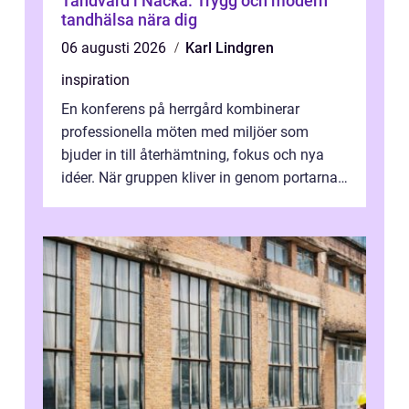
Tandvård i Nacka: Trygg och modern
tandhälsa nära dig
06 augusti 2026
Karl Lindgren
inspiration
En konferens på herrgård kombinerar
professionella möten med miljöer som
bjuder in till återhämtning, fokus och nya
idéer. När gruppen kliver in genom portarna
till en äldre byggnad, omgiven av park, ...