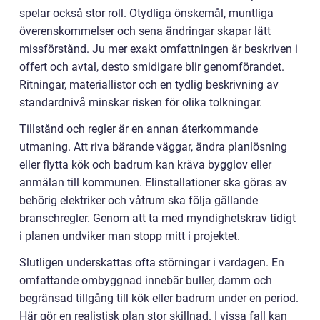
spelar också stor roll. Otydliga önskemål, muntliga
överenskommelser och sena ändringar skapar lätt
missförstånd. Ju mer exakt omfattningen är beskriven i
offert och avtal, desto smidigare blir genomförandet.
Ritningar, materiallistor och en tydlig beskrivning av
standardnivå minskar risken för olika tolkningar.
Tillstånd och regler är en annan återkommande
utmaning. Att riva bärande väggar, ändra planlösning
eller flytta kök och badrum kan kräva bygglov eller
anmälan till kommunen. Elinstallationer ska göras av
behörig elektriker och våtrum ska följa gällande
branschregler. Genom att ta med myndighetskrav tidigt
i planen undviker man stopp mitt i projektet.
Slutligen underskattas ofta störningar i vardagen. En
omfattande ombyggnad innebär buller, damm och
begränsad tillgång till kök eller badrum under en period.
Här gör en realistisk plan stor skillnad. I vissa fall kan