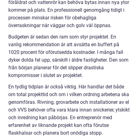
föråldrat och vattenrör kan behöva bytas innan nya ytor
kommer på plats. En professionell genomgång tidigt i
processen minskar risken för obehagliga
överraskningar när väggar och golv väl öppnas.
Budgeten är sedan den ram som styr projektet. En
vanlig rekommendation är att avsätta en buffert på
1020 procent för oförutsedda kostnader. I många fall
dyker dolda fel upp, särskilt i äldre fastigheter. Den som
från början planerar för det slipper drastiska
kompromisser i slutet av projektet.
En tydlig tidplan är också viktig. Här handlar det både
om total projekttid och om i vilken ordning arbetena ska
genomföras. Rivning, grovarbete och installationer av el
och VVS behöver ofta vara klara innan snickerier, ytskikt
och inredning kan påbörjas. En entreprenör med
erfarenhet av liknande projekt kan ofta förutse
flaskhalsar och planera bort onödiga stopp.